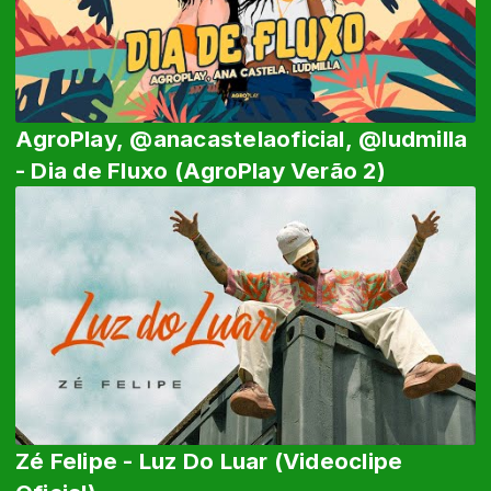
AgroPlay, @anacastelaoficial, @ludmilla
- Dia de Fluxo (AgroPlay Verão 2)
Zé Felipe - Luz Do Luar (Videoclipe