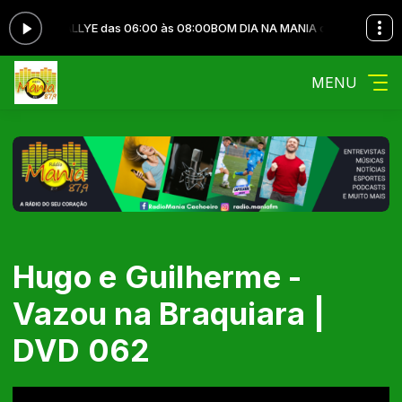
IOVANA KALLYE das 06:00 às 08:00
BOM DIA NA MANIA com GIOVANA KA
MENU
Hugo e Guilherme -
Vazou na Braquiara |
DVD 062